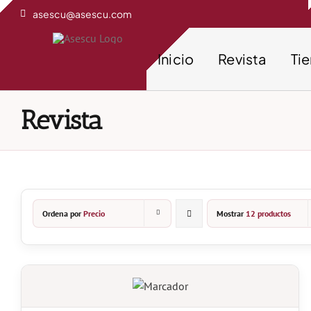
Saltar
asescu@asescu.com
al
contenido
Inicio
Revista
Ti
Revista
Ordena por
Precio
Mostrar
12 productos