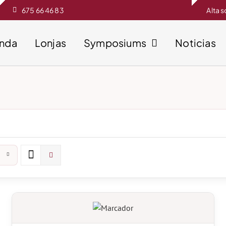
675 66 46 83
Alta 
enda
Lonjas
Symposiums
Noticias