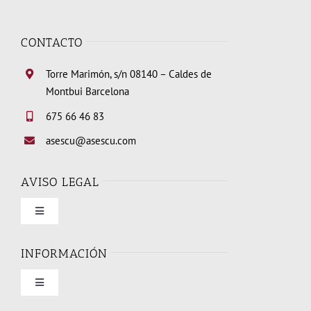
CONTACTO
Torre Marimón, s/n 08140 – Caldes de
Montbui Barcelona
675 66 46 83
asescu@asescu.com
AVISO LEGAL
Toggle
Navigation
Condiciones de uso
INFORMACIÓN
Toggle
Política de privacidad
Navigation