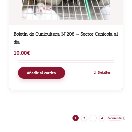
Boletín de Cunicultura Nº208 – Sector Cunicola al
dia
10,00
€
Añadir al carrito
Detalles
1
2
…
4
Siguiente