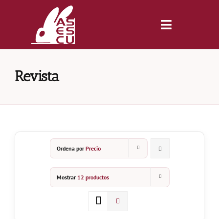
Saltar
al
contenido
Toggle
Navigatio
Inicio
Revista
Revista
Tienda
Ordena por
Precio
Lonjas
Mostrar
12 productos
Symposiums