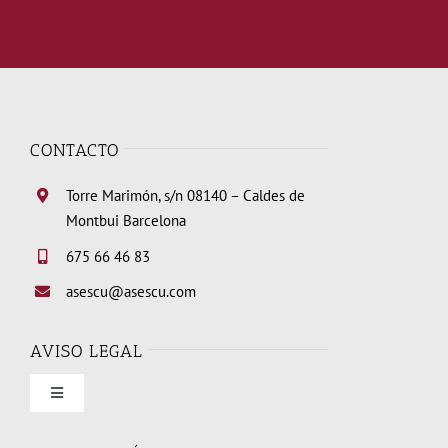
CONTACTO
Torre Marimón, s/n 08140 – Caldes de
Montbui Barcelona
675 66 46 83
asescu@asescu.com
AVISO LEGAL
Toggle
Navigation
Condiciones de uso