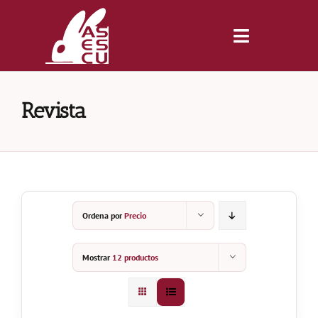
Saltar
al
contenido
Toggle
Navigatio
Inicio
Revista
Revista
Tienda
Ordena por
Precio
Lonjas
Mostrar
12 productos
Symposiums