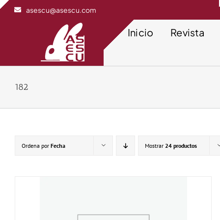
Saltar
asescu@asescu.com
al
contenido
Inicio
Revista
182
Ordena por
Fecha
Mostrar
24 productos