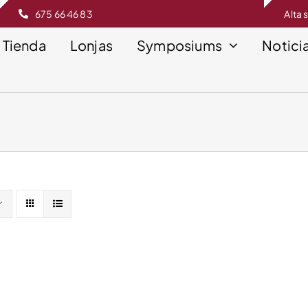
675 66 46 83
Alta 
Tienda
Lonjas
Symposiums
Notici