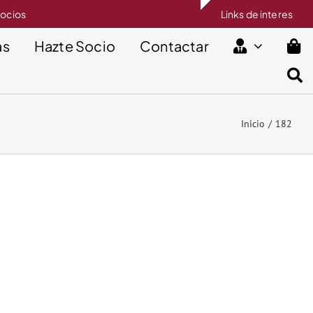
socios
Links de interes
as
Hazte Socio
Contactar
Inicio
182