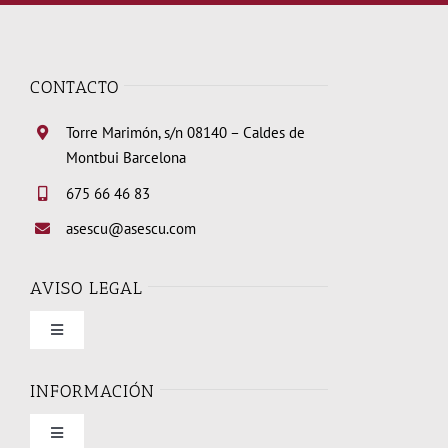
CONTACTO
Torre Marimón, s/n 08140 – Caldes de
Montbui Barcelona
675 66 46 83
asescu@asescu.com
AVISO LEGAL
Toggle
Navigation
Condiciones de uso
INFORMACIÓN
Toggle
Política de privacidad