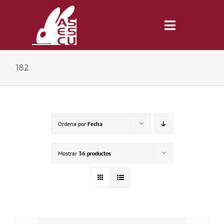
Saltar
al
contenido
Toggle
Navigatio
182
Inicio
Revista
Ordena por
Fecha
Tienda
Mostrar
36 productos
Lonjas
Symposiums