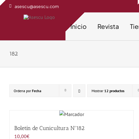
Saltar
asescu@asescu.com
al
contenido
Inicio
Revista
Ti
182
Ordena por
Fecha
Mostrar
12 productos
Boletín de Cunicultura Nº182
10,00
€