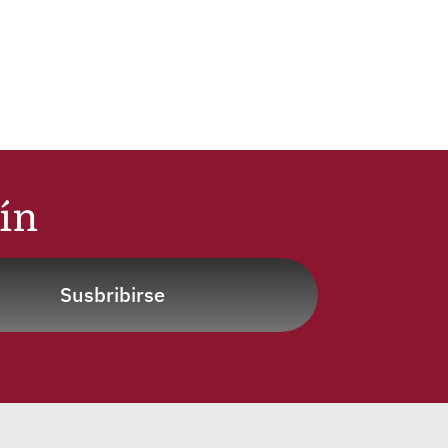
tín
Susbribirse