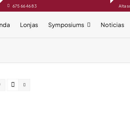
675 66 46 83
Alta 
enda
Lonjas
Symposiums
Noticias