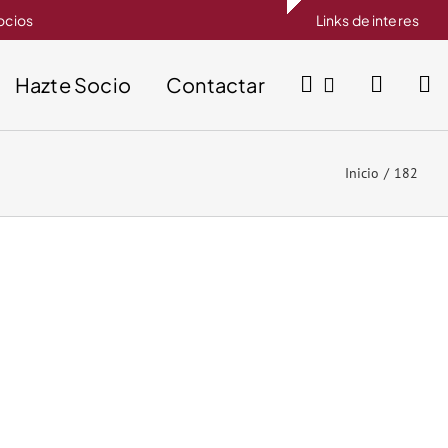
socios
Links de interes
Hazte Socio
Contactar
Inicio
182