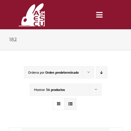
Saltar
al
contenido
Toggle
Navigatio
182
Inicio
Revista
Ordena por
Orden predeterminado
Tienda
Mostrar
36 productos
Lonjas
Symposiums