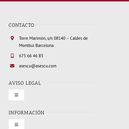
CONTACTO
Torre Marimón, s/n 08140 – Caldes de
Montbui Barcelona
675 66 46 83
asescu@asescu.com
AVISO LEGAL
Toggle
Navigation
Condiciones de uso
INFORMACIÓN
Toggle
Política de privacidad