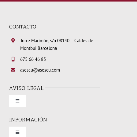
CONTACTO
Torre Marimón, s/n 08140 – Caldes de
Montbui Barcelona
675 66 46 83
asescu@asescu.com
AVISO LEGAL
Toggle
Navigation
Condiciones de uso
INFORMACIÓN
Toggle
Política de privacidad