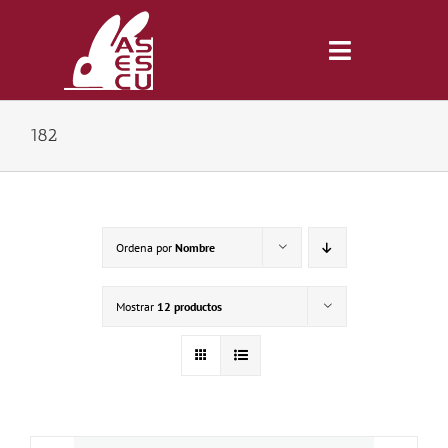
Saltar
al
contenido
Toggle
Navigatio
182
Inicio
Revista
Ordena por
Nombre
Tienda
Mostrar
12 productos
Lonjas
Symposiums