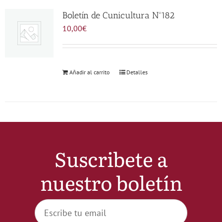
Noticias
Boletín de Cunicultura Nº182
10,00
€
Hazte Socio
Añadir al carrito
Detalles
Contactar
WooCommerce My Account
WooCommerce Cart
Suscribete a
nuestro boletín