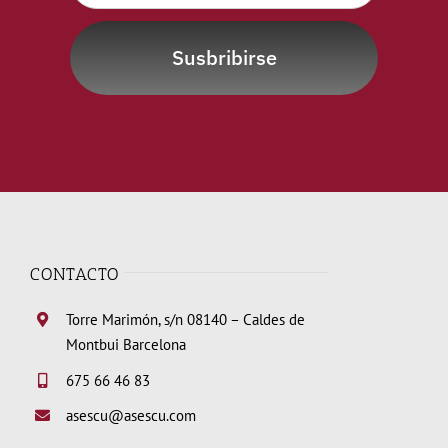
Susbribirse
CONTACTO
Torre Marimón, s/n 08140 – Caldes de
Montbui Barcelona
675 66 46 83
asescu@asescu.com