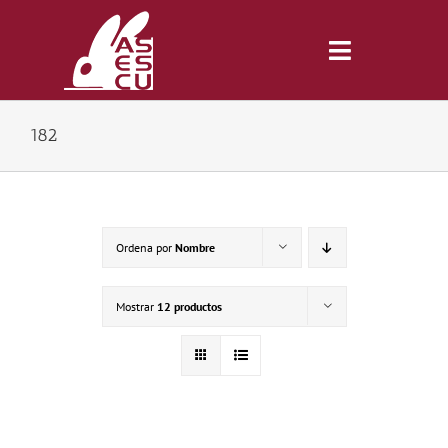
Saltar
al
contenido
Toggle
Navigatio
182
Inicio
Revista
Ordena por
Nombre
Tienda
Mostrar
12 productos
Lonjas
Symposiums