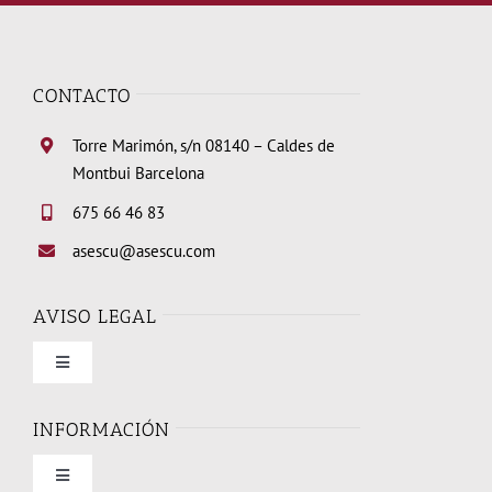
CONTACTO
Torre Marimón, s/n 08140 – Caldes de
Montbui Barcelona
675 66 46 83
asescu@asescu.com
AVISO LEGAL
Toggle
Navigation
Condiciones de uso
INFORMACIÓN
Toggle
Política de privacidad