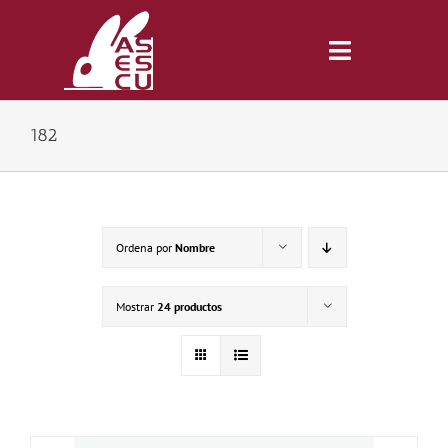
Saltar
al
contenido
Toggle
Navigatio
182
Inicio
Revista
Ordena por
Nombre
Tienda
Mostrar
24 productos
Lonjas
Symposiums