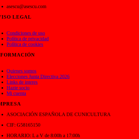
asescu@asescu.com
VISO LEGAL
oggle
avigation
Condiciones de uso
Política de privacidad
Política de cookies
NFORMACIÓN
oggle
avigation
Quienes somos
Elecciones Junta Directiva 2026
Links de interes
Hazte socio
Mi cuenta
MPRESA
ASOCIACIÓN ESPAÑOLA DE CUNICULTURA
CIF: G58165150
HORARIO: L a V de 8:00h a 17:00h