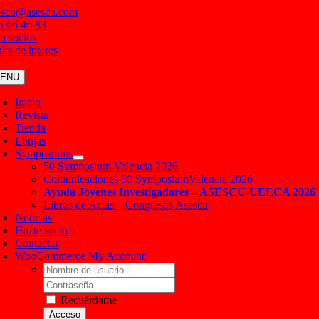
Saltar
escu@asescu.com
al
5 66 46 83
contenido
ta socios
nks de interes
ENU
Inicio
Revista
Tienda
Lonjas
Symposiums
50 Symposium Valencia 2026
Comunicaciones 50 SymposiumValencia 2026
Ayuda Jóvenes Investigadores – ASESCU-UEECA 2026
Libros de Actas – Congresos Asescu
Noticias
Hazte socio
Contactar
WooCommerce My Account
Username:
Contraseña
Recuérdame