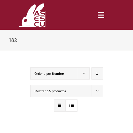
Saltar
al
contenido
Toggle
Navigatio
182
Inicio
Revista
Ordena por
Nombre
Tienda
Mostrar
36 productos
Lonjas
Symposiums