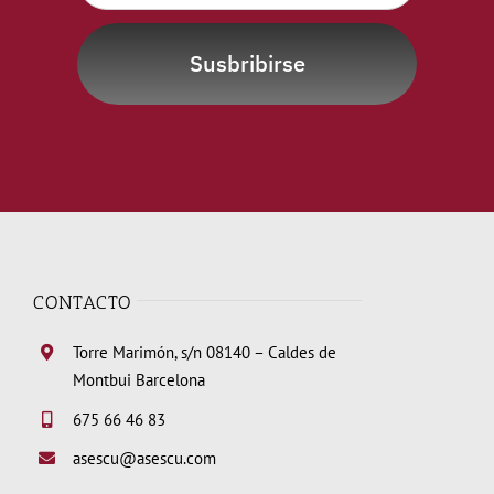
Susbribirse
CONTACTO
Torre Marimón, s/n 08140 – Caldes de
Montbui Barcelona
675 66 46 83
asescu@asescu.com