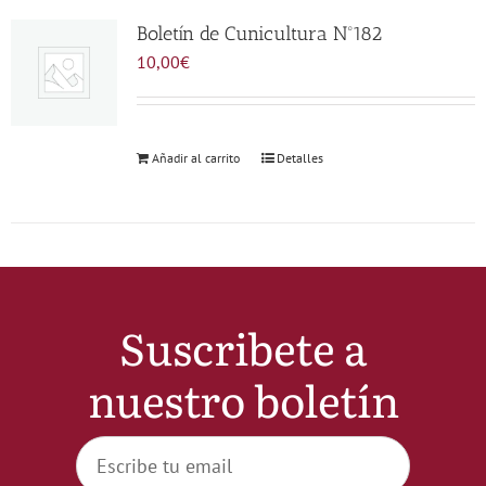
Noticias
Boletín de Cunicultura Nº182
10,00
€
Hazte Socio
Añadir al carrito
Detalles
Contactar
WooCommerce My Account
WooCommerce Cart
Suscribete a
nuestro boletín