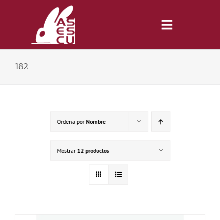
Saltar
al
contenido
Toggle
Navigatio
182
Inicio
Revista
Ordena por
Nombre
Tienda
Mostrar
12 productos
Lonjas
Symposiums