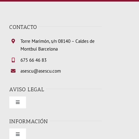
CONTACTO
Torre Marimón, s/n 08140 – Caldes de
Montbui Barcelona
675 66 46 83
asescu@asescu.com
AVISO LEGAL
Toggle
Navigation
Condiciones de uso
INFORMACIÓN
Toggle
Política de privacidad