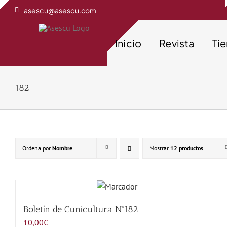
Saltar
asescu@asescu.com
al
contenido
Inicio
Revista
Ti
182
Ordena por
Nombre
Mostrar
12 productos
Boletín de Cunicultura Nº182
10,00
€