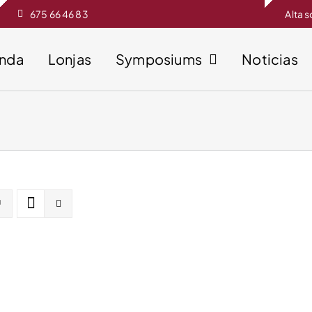
675 66 46 83
Alta 
enda
Lonjas
Symposiums
Noticias