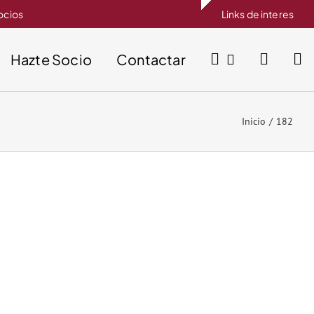
socios
Links de interes
Hazte Socio
Contactar
Inicio
182