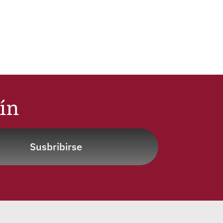
tín
Susbribirse