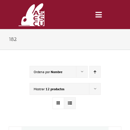
Saltar
al
contenido
Toggle
Navigatio
182
Inicio
Revista
Ordena por
Nombre
Tienda
Mostrar
12 productos
Lonjas
Symposiums