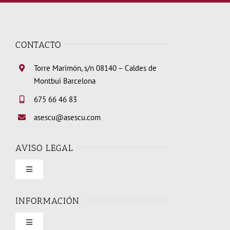
CONTACTO
Torre Marimón, s/n 08140 – Caldes de
Montbui Barcelona
675 66 46 83
asescu@asescu.com
AVISO LEGAL
Toggle
Navigation
Condiciones de uso
INFORMACIÓN
Toggle
Política de privacidad