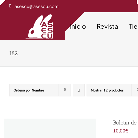
Saltar
asescu@asescu.com
al
contenido
Inicio
Revista
Ti
182
Ordena por
Nombre
Mostrar
12 productos
Boletín d
10,00
€