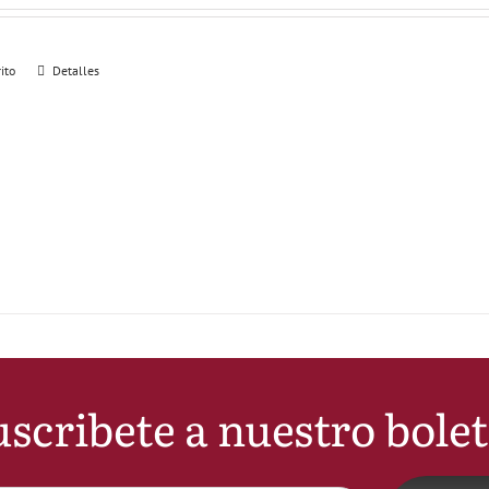
rito
Detalles
scribete a nuestro bole