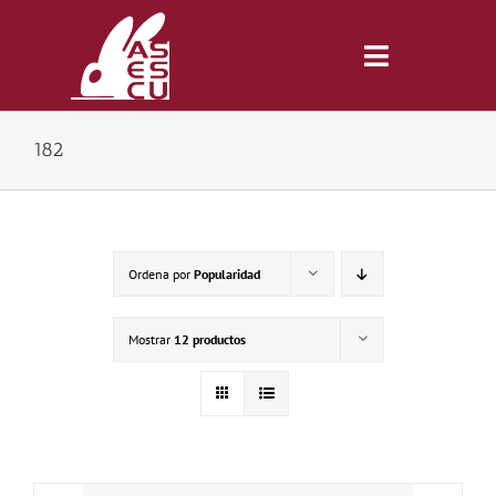
Saltar
al
contenido
Toggle
Navigatio
182
Inicio
Revista
Ordena por
Popularidad
Tienda
Mostrar
12 productos
Lonjas
Symposiums