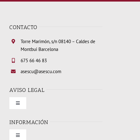
CONTACTO
Torre Marimón, s/n 08140 – Caldes de
Montbui Barcelona
675 66 46 83
asescu@asescu.com
AVISO LEGAL
Toggle
Navigation
Condiciones de uso
INFORMACIÓN
Toggle
Política de privacidad