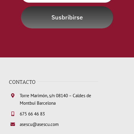
Susbribirse
CONTACTO
Torre Marimón, s/n 08140 – Caldes de
Montbui Barcelona
675 66 46 83
asescu@asescu.com