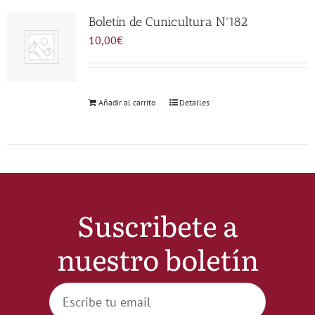
Noticias
Boletín de Cunicultura Nº182
10,00
€
Hazte Socio
Añadir al carrito
Detalles
Contactar
WooCommerce My Account
WooCommerce Cart
Suscribete a
nuestro boletín