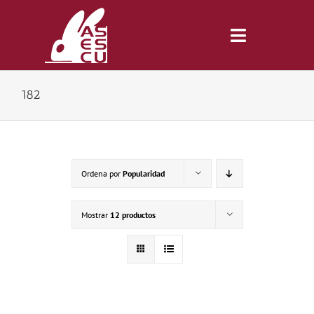
Saltar
al
contenido
Toggle
Navigatio
182
Inicio
Revista
Ordena por
Popularidad
Tienda
Mostrar
12 productos
Lonjas
Symposiums