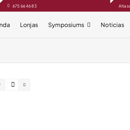
675 66 46 83
Alta 
enda
Lonjas
Symposiums
Noticias