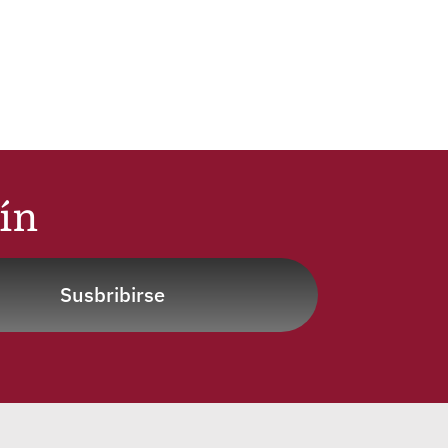
tín
Susbribirse