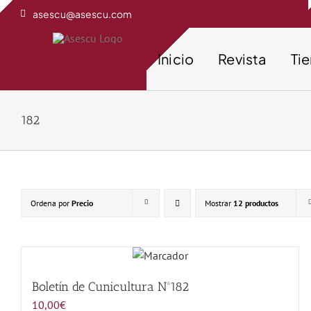
Saltar
asescu@asescu.com
al
contenido
Inicio
Revista
Ti
182
Ordena por
Precio
Mostrar
12 productos
Boletín de Cunicultura Nº182
10,00
€