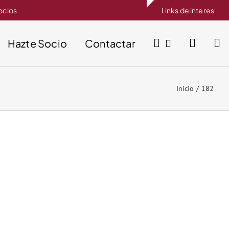
socios
Links de interes
Hazte Socio
Contactar
Inicio
182