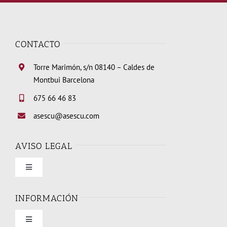
CONTACTO
Torre Marimón, s/n 08140 – Caldes de
Montbui Barcelona
675 66 46 83
asescu@asescu.com
AVISO LEGAL
Toggle
Navigation
Condiciones de uso
INFORMACIÓN
Toggle
Política de privacidad