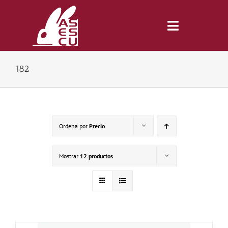
Saltar
al
contenido
Toggle
Navigatio
182
Inicio
Revista
Ordena por
Precio
Tienda
Mostrar
12 productos
Lonjas
Symposiums