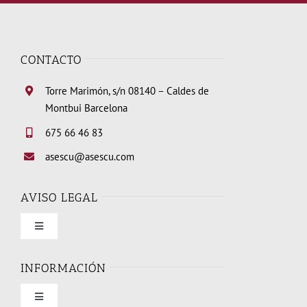
CONTACTO
Torre Marimón, s/n 08140 – Caldes de
Montbui Barcelona
675 66 46 83
asescu@asescu.com
AVISO LEGAL
Toggle
Navigation
Condiciones de uso
INFORMACIÓN
Toggle
Política de privacidad