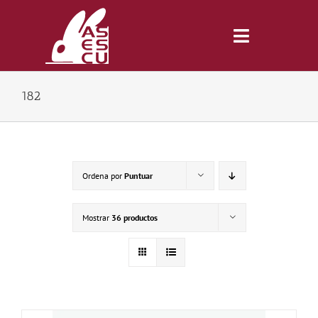
Saltar
al
contenido
Toggle
Navigatio
182
Inicio
Revista
Ordena por
Puntuar
Tienda
Mostrar
36 productos
Lonjas
Symposiums