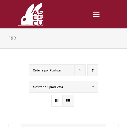
Saltar
al
contenido
Toggle
Navigatio
182
Inicio
Revista
Ordena por
Puntuar
Tienda
Mostrar
36 productos
Lonjas
Symposiums