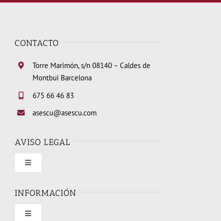
CONTACTO
Torre Marimón, s/n 08140 – Caldes de
Montbui Barcelona
675 66 46 83
asescu@asescu.com
AVISO LEGAL
Toggle
Navigation
Condiciones de uso
INFORMACIÓN
Toggle
Política de privacidad