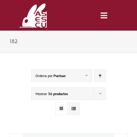
Saltar
al
contenido
Toggle
Navigatio
182
Inicio
Revista
Ordena por
Puntuar
Tienda
Mostrar
36 productos
Lonjas
Symposiums