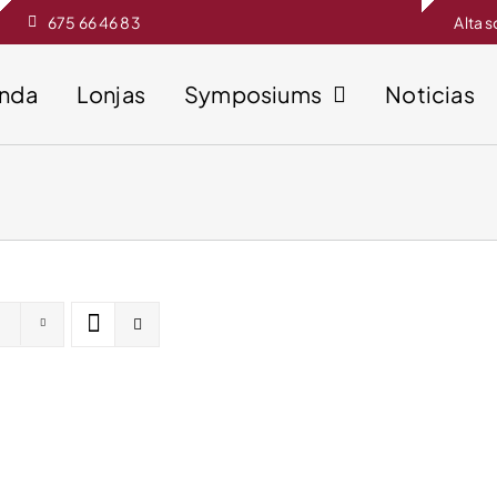
675 66 46 83
Alta 
enda
Lonjas
Symposiums
Noticias