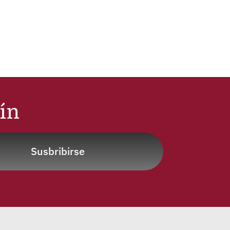
tín
Susbribirse