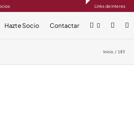
socios
Links de interes
Hazte Socio
Contactar
Inicio
183