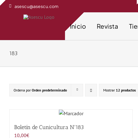
Saltar
asescu@asescu.com
al
contenido
Inicio
Revista
Ti
183
Ordena por
Orden predeterminado
Mostrar
12 productos
Boletín de Cunicultura Nº183
10,00
€