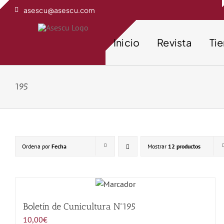
Saltar
asescu@asescu.com
al
contenido
Inicio
Revista
Ti
195
Ordena por
Fecha
Mostrar
12 productos
Boletín de Cunicultura Nº195
10,00
€