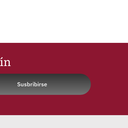
tín
Susbribirse