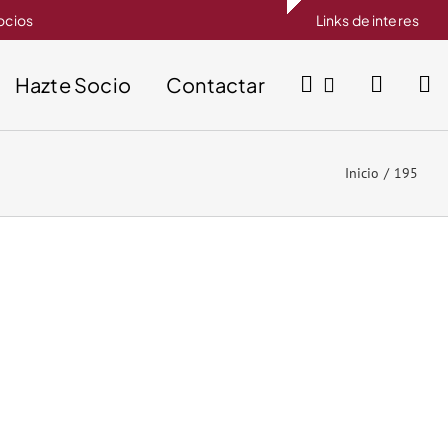
socios
Links de interes
Hazte Socio
Contactar
Inicio
195