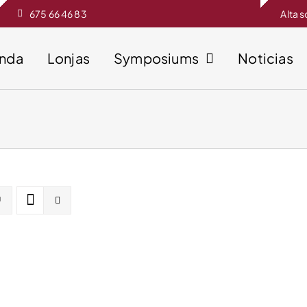
675 66 46 83
Alta 
enda
Lonjas
Symposiums
Noticias