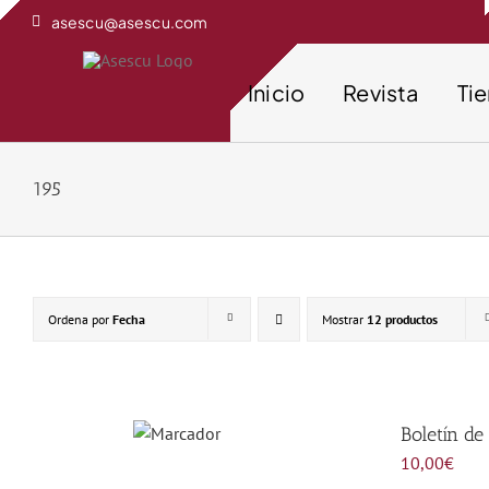
Saltar
asescu@asescu.com
al
contenido
Inicio
Revista
Ti
195
Ordena por
Fecha
Mostrar
12 productos
Boletín de
10,00
€