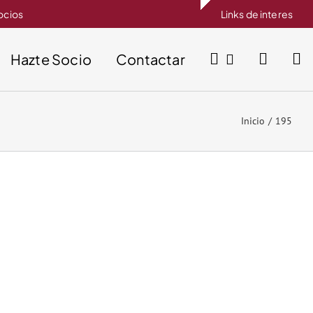
socios
Links de interes
Hazte Socio
Contactar
Inicio
195