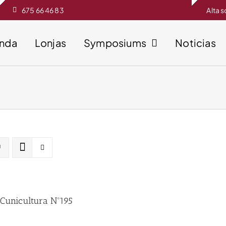
675 66 46 83
Alta 
enda
Lonjas
Symposiums
Noticias
 Cunicultura Nº195