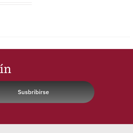
tín
Susbribirse