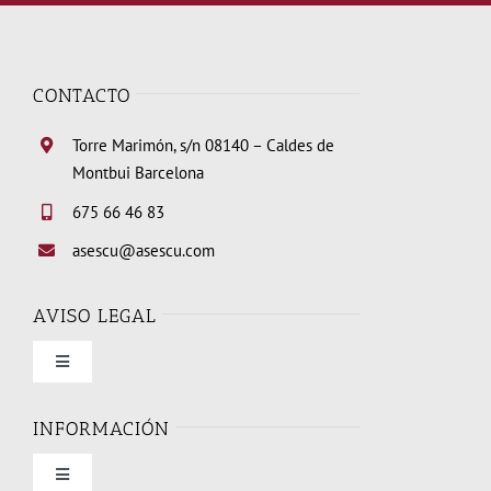
CONTACTO
Torre Marimón, s/n 08140 – Caldes de
Montbui Barcelona
675 66 46 83
asescu@asescu.com
AVISO LEGAL
Toggle
Navigation
Condiciones de uso
INFORMACIÓN
Toggle
Política de privacidad