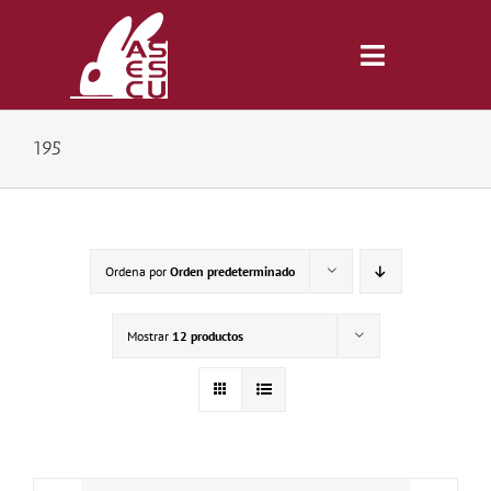
Saltar
al
contenido
Toggle
Navigatio
195
Inicio
Revista
Ordena por
Orden predeterminado
Tienda
Mostrar
12 productos
Lonjas
Symposiums