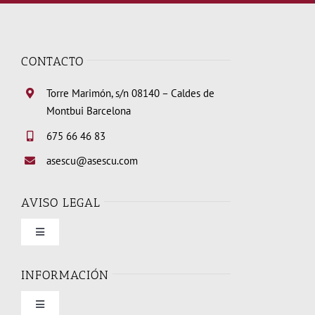
CONTACTO
Torre Marimón, s/n 08140 – Caldes de
Montbui Barcelona
675 66 46 83
asescu@asescu.com
AVISO LEGAL
Toggle
Navigation
Condiciones de uso
INFORMACIÓN
Toggle
Política de privacidad