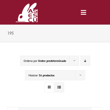
Saltar
al
contenido
Toggle
Navigatio
195
Inicio
Revista
Ordena por
Orden predeterminado
Tienda
Mostrar
36 productos
Lonjas
Symposiums