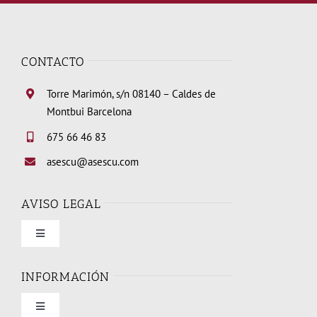
CONTACTO
Torre Marimón, s/n 08140 – Caldes de
Montbui Barcelona
675 66 46 83
asescu@asescu.com
AVISO LEGAL
Toggle
Navigation
Condiciones de uso
INFORMACIÓN
Toggle
Política de privacidad