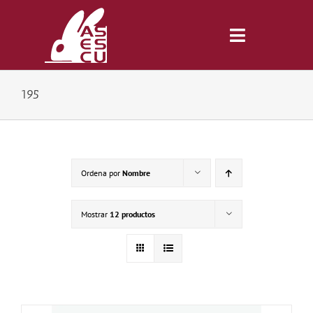
Saltar
al
contenido
Toggle
Navigatio
195
Inicio
Revista
Ordena por
Nombre
Tienda
Mostrar
12 productos
Lonjas
Symposiums