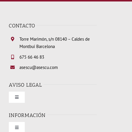
CONTACTO
Torre Marimón, s/n 08140 – Caldes de
Montbui Barcelona
675 66 46 83
asescu@asescu.com
AVISO LEGAL
Toggle
Navigation
Condiciones de uso
INFORMACIÓN
Toggle
Política de privacidad