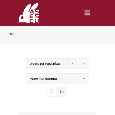
Saltar
al
contenido
Toggle
Navigatio
195
Inicio
Revista
Ordena por
Popularidad
Tienda
Mostrar
12 productos
Lonjas
Symposiums