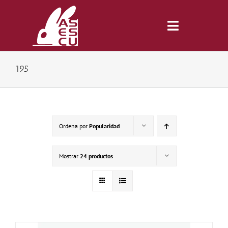
Saltar
al
contenido
Toggle
Navigatio
195
Inicio
Revista
Ordena por
Popularidad
Tienda
Mostrar
24 productos
Lonjas
Symposiums