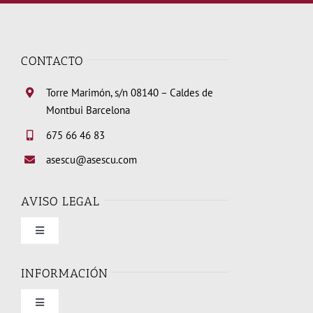
CONTACTO
Torre Marimón, s/n 08140 – Caldes de
Montbui Barcelona
675 66 46 83
asescu@asescu.com
AVISO LEGAL
Toggle
Navigation
Condiciones de uso
INFORMACIÓN
Toggle
Política de privacidad