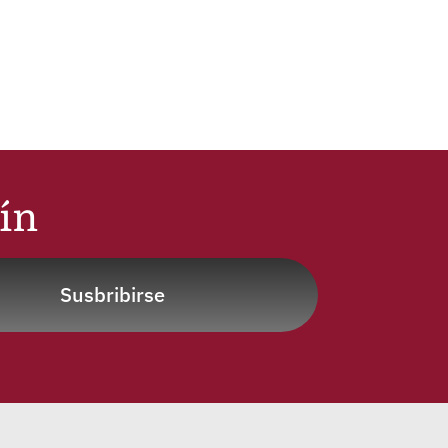
tín
Susbribirse