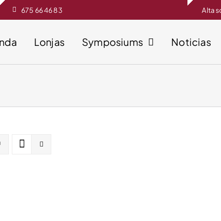
675 66 46 83
Alta 
enda
Lonjas
Symposiums
Noticias