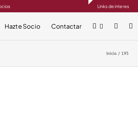
socios
Links de interes
Hazte Socio
Contactar
Inicio
195