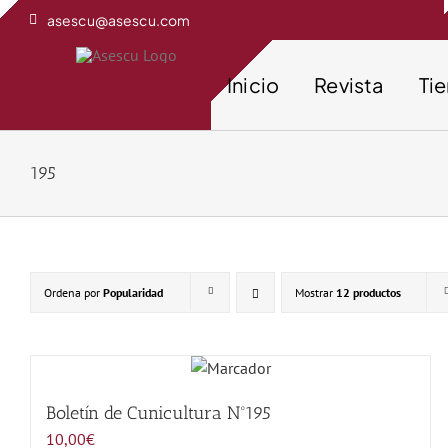
Saltar
asescu@asescu.com
al
contenido
Inicio
Revista
Ti
195
Ordena por
Popularidad
Mostrar
12 productos
Boletín de Cunicultura Nº195
10,00
€