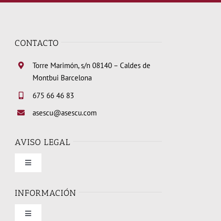
CONTACTO
Torre Marimón, s/n 08140 – Caldes de
Montbui Barcelona
675 66 46 83
asescu@asescu.com
AVISO LEGAL
Toggle
Navigation
Condiciones de uso
INFORMACIÓN
Toggle
Política de privacidad