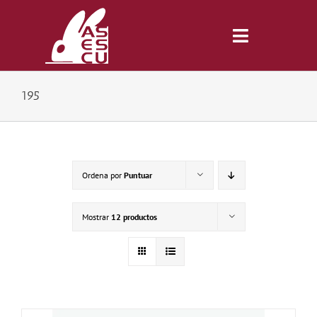
Saltar
al
contenido
Toggle
Navigatio
195
Inicio
Revista
Ordena por
Puntuar
Tienda
Mostrar
12 productos
Lonjas
Symposiums