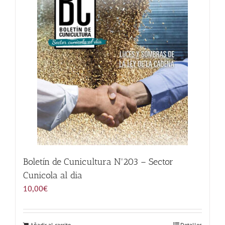
Noticias
Hazte Socio
Contactar
WooCommerce My Account
WooCommerce Cart
Boletín de Cunicultura Nº203 – Sector
Cunicola al dia
10,00
€
Añadir al carrito
Detalles