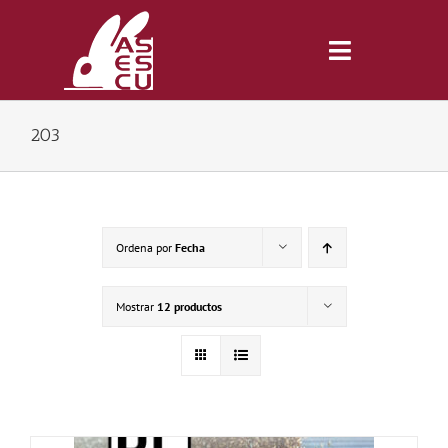
Saltar
al
contenido
Toggle
Navigatio
203
Inicio
Revista
Ordena por
Fecha
Tienda
Mostrar
12 productos
Lonjas
Symposiums