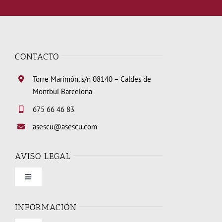
CONTACTO
Torre Marimón, s/n 08140 – Caldes de
Montbui Barcelona
675 66 46 83
asescu@asescu.com
AVISO LEGAL
Toggle
Navigation
Condiciones de uso
INFORMACIÓN