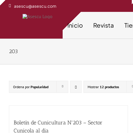
Saltar
asescu@asescu.com
al
contenido
Inicio
Revista
Ti
203
Ordena por
Popularidad
Mostrar
12 productos
Boletín de Cunicultura Nº203 – Sector
Cunicola al dia