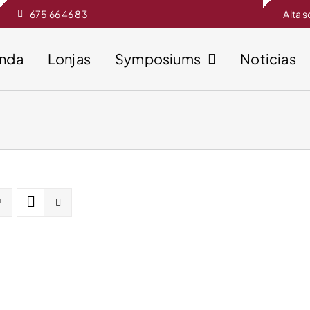
675 66 46 83
Alta 
enda
Lonjas
Symposiums
Noticias