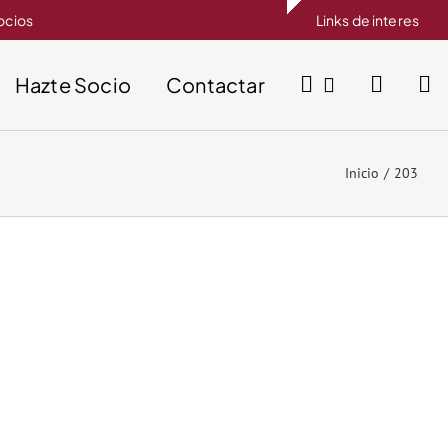
socios
Links de interes
Hazte Socio
Contactar
Inicio
203