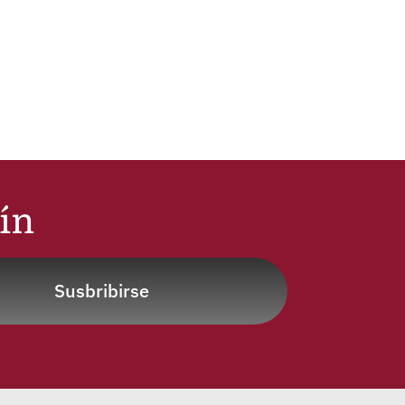
tín
Susbribirse