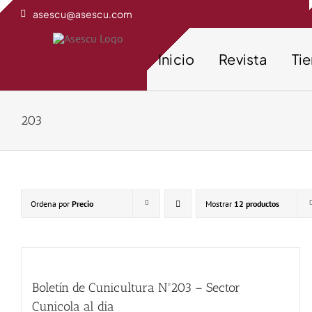
Saltar
asescu@asescu.com
al
contenido
Inicio
Revista
Ti
203
Ordena por
Precio
Mostrar
12 productos
Boletín de Cunicultura Nº203 – Sector
Cunicola al dia