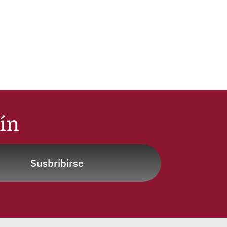
tín
Susbribirse