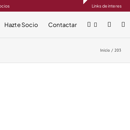
socios
Links de interes
Hazte Socio
Contactar
Inicio
203