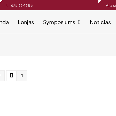
675 66 46 83
Alta 
enda
Lonjas
Symposiums
Noticias