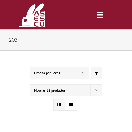
Saltar
al
contenido
Toggle
Navigatio
203
Inicio
Revista
Ordena por
Fecha
Tienda
Mostrar
12 productos
Lonjas
Symposiums