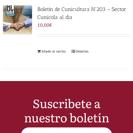
Noticias
Boletín de Cunicultura Nº203 – Sector
Cunicola al dia
10,00
€
Hazte Socio
Contactar
Añadir al carrito
Detalles
WooCommerce My Account
WooCommerce Cart
Suscribete a
nuestro boletín