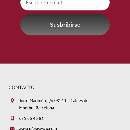
Susbribirse
CONTACTO
Torre Marimón, s/n 08140 – Caldes de
Montbui Barcelona
675 66 46 83
asescu@asescu.com