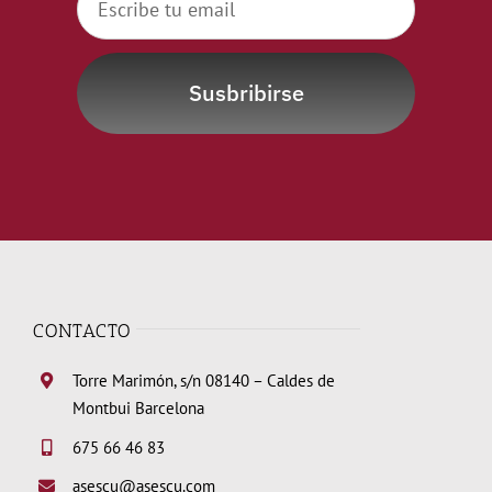
Susbribirse
CONTACTO
Torre Marimón, s/n 08140 – Caldes de
Montbui Barcelona
675 66 46 83
asescu@asescu.com