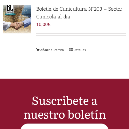
Noticias
Boletín de Cunicultura Nº203 – Sector
Cunicola al dia
10,00
€
Hazte Socio
Contactar
Añadir al carrito
Detalles
WooCommerce My Account
WooCommerce Cart
Suscribete a
nuestro boletín