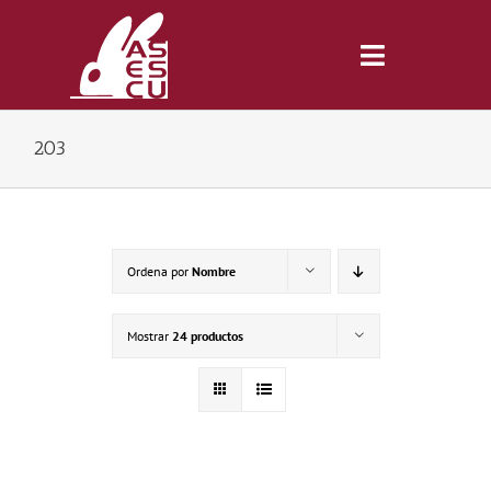
Saltar
al
contenido
Toggle
Navigatio
203
Inicio
Revista
Ordena por
Nombre
Tienda
Mostrar
24 productos
Lonjas
Symposiums