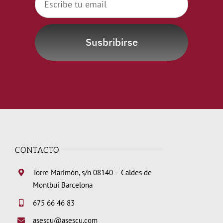
Susbribirse
CONTACTO
Torre Marimón, s/n 08140 – Caldes de
Montbui Barcelona
675 66 46 83
asescu@asescu.com