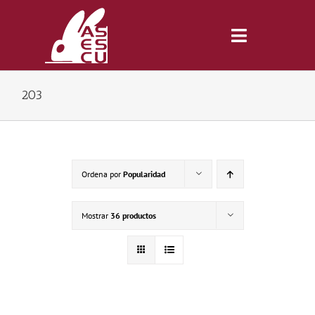
Saltar
al
contenido
Toggle
Navigatio
203
Inicio
Revista
Ordena por
Popularidad
Tienda
Mostrar
36 productos
Lonjas
Symposiums