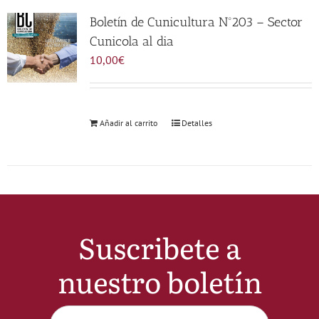
Noticias
Boletín de Cunicultura Nº203 – Sector
Cunicola al dia
10,00
€
Hazte Socio
Contactar
Añadir al carrito
Detalles
WooCommerce My Account
WooCommerce Cart
Suscribete a
nuestro boletín