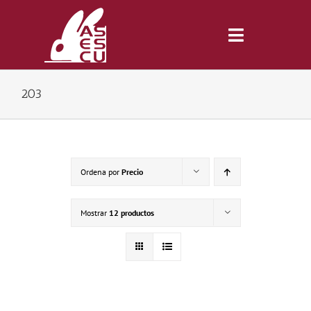
Saltar
al
contenido
Toggle
Navigatio
203
Inicio
Revista
Ordena por
Precio
Tienda
Mostrar
12 productos
Lonjas
Symposiums