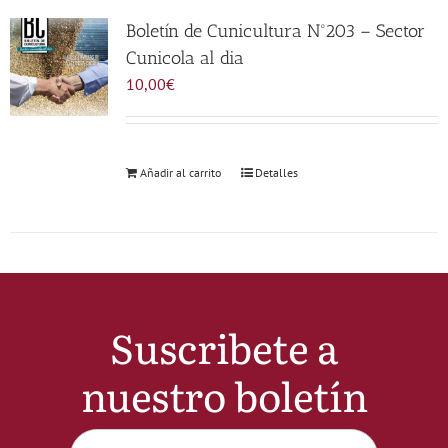
Noticias
Boletín de Cunicultura Nº203 – Sector
Cunicola al dia
10,00
€
Hazte Socio
Contactar
Añadir al carrito
Detalles
WooCommerce My Account
WooCommerce Cart
Suscribete a
nuestro boletín