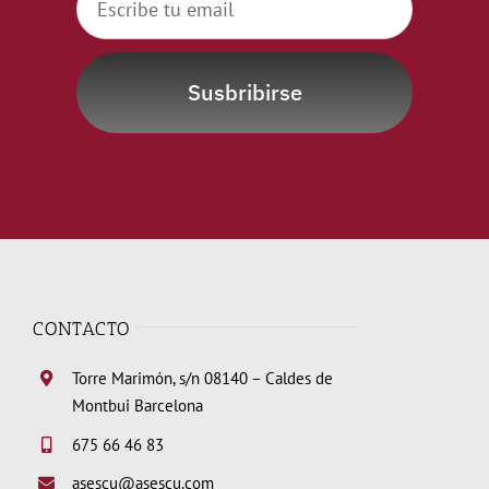
Susbribirse
CONTACTO
Torre Marimón, s/n 08140 – Caldes de
Montbui Barcelona
675 66 46 83
asescu@asescu.com