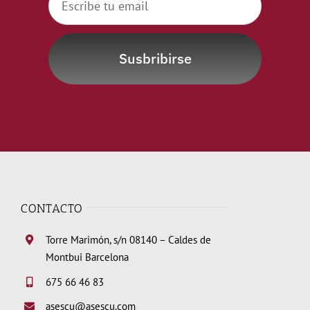
Susbribirse
CONTACTO
Torre Marimón, s/n 08140 – Caldes de
Montbui Barcelona
675 66 46 83
asescu@asescu.com