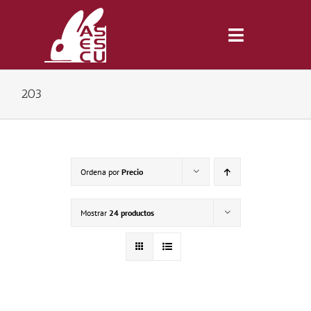
Saltar
al
contenido
Toggle
Navigatio
203
Inicio
Revista
Ordena por
Precio
Tienda
Mostrar
24 productos
Lonjas
Symposiums