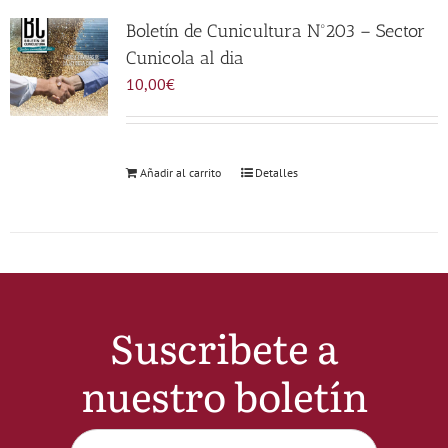
Noticias
Boletín de Cunicultura Nº203 – Sector
Cunicola al dia
10,00
€
Hazte Socio
Contactar
Añadir al carrito
Detalles
WooCommerce My Account
WooCommerce Cart
Suscribete a
nuestro boletín