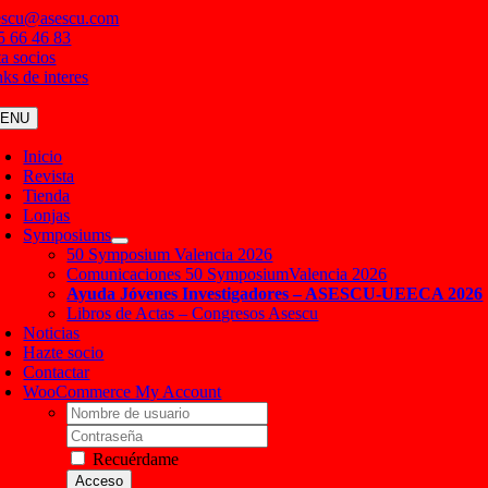
Saltar
escu@asescu.com
al
5 66 46 83
contenido
ta socios
nks de interes
ENU
Inicio
Revista
Tienda
Lonjas
Symposiums
50 Symposium Valencia 2026
Comunicaciones 50 SymposiumValencia 2026
Ayuda Jóvenes Investigadores – ASESCU-UEECA 2026
Libros de Actas – Congresos Asescu
Noticias
Hazte socio
Contactar
WooCommerce My Account
Username:
Contraseña
Recuérdame