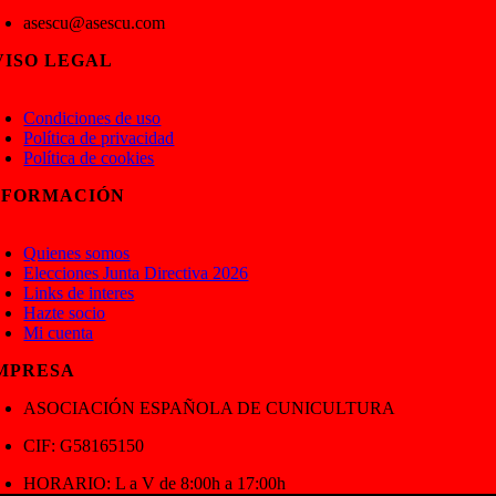
asescu@asescu.com
VISO LEGAL
oggle
avigation
Condiciones de uso
Política de privacidad
Política de cookies
NFORMACIÓN
oggle
avigation
Quienes somos
Elecciones Junta Directiva 2026
Links de interes
Hazte socio
Mi cuenta
MPRESA
ASOCIACIÓN ESPAÑOLA DE CUNICULTURA
CIF: G58165150
HORARIO: L a V de 8:00h a 17:00h