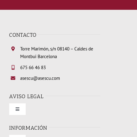
CONTACTO
Torre Marimón, s/n 08140 – Caldes de
Montbui Barcelona
675 66 46 83
asescu@asescu.com
AVISO LEGAL
Toggle
Navigation
Condiciones de uso
INFORMACIÓN