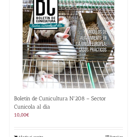
Noticias
Hazte Socio
Contactar
WooCommerce My Account
WooCommerce Cart
Boletín de Cunicultura Nº208 – Sector
Cunicola al dia
10,00
€
Añadir al carrito
Detalles