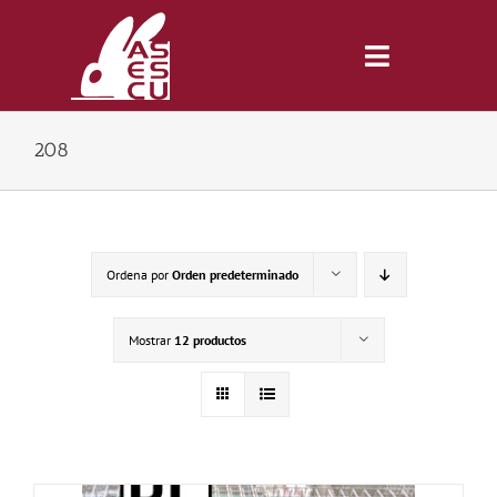
Saltar
al
contenido
Toggle
Navigatio
208
Inicio
Revista
Ordena por
Orden predeterminado
Tienda
Mostrar
12 productos
Lonjas
Symposiums