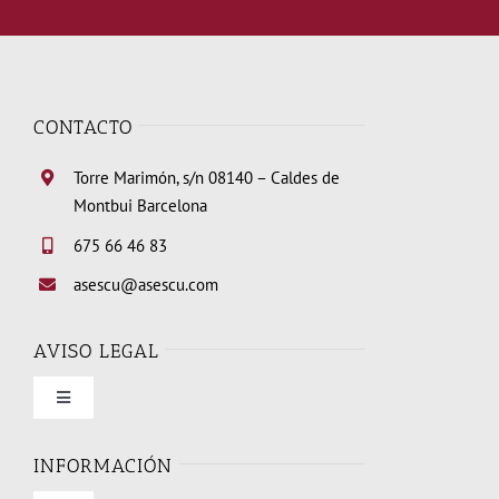
CONTACTO
Torre Marimón, s/n 08140 – Caldes de
Montbui Barcelona
675 66 46 83
asescu@asescu.com
AVISO LEGAL
Toggle
Navigation
Condiciones de uso
INFORMACIÓN