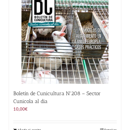
Noticias
Hazte Socio
Contactar
WooCommerce My Account
WooCommerce Cart
Boletín de Cunicultura Nº208 – Sector
Cunicola al dia
10,00
€
Añadir al carrito
Detalles