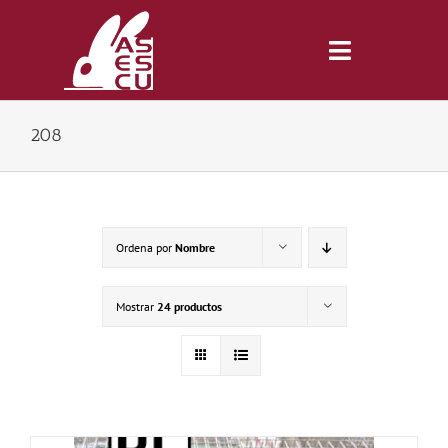
Saltar
al
contenido
Toggle
Navigatio
208
Inicio
Revista
Ordena por
Nombre
Tienda
Mostrar
24 productos
Lonjas
Symposiums