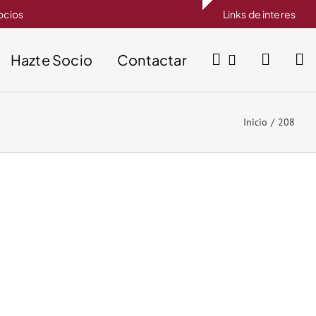
socios
Links de interes
Hazte Socio
Contactar
Inicio
208