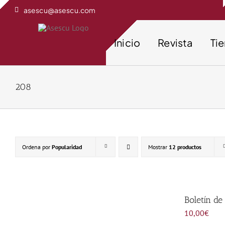
Saltar
asescu@asescu.com
al
contenido
Inicio
Revista
Ti
208
Ordena por
Popularidad
Mostrar
12 productos
Boletín de
10,00
€