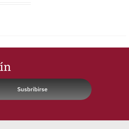
tín
Susbribirse