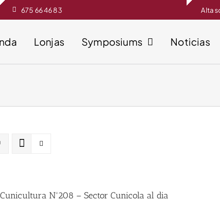
675 66 46 83
Alta 
enda
Lonjas
Symposiums
Noticias
 Cunicultura Nº208 – Sector Cunicola al dia