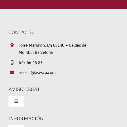
CONTACTO
Torre Marimón, s/n 08140 – Caldes de
Montbui Barcelona
675 66 46 83
asescu@asescu.com
AVISO LEGAL
Toggle
Navigation
Condiciones de uso
INFORMACIÓN