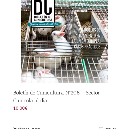
Noticias
Hazte Socio
Contactar
WooCommerce My Account
WooCommerce Cart
Boletín de Cunicultura Nº208 – Sector
Cunicola al dia
10,00
€
Añadir al carrito
Detalles