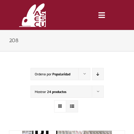
Saltar
al
contenido
Toggle
Navigatio
208
Inicio
Revista
Ordena por
Popularidad
Tienda
Mostrar
24 productos
Lonjas
Symposiums