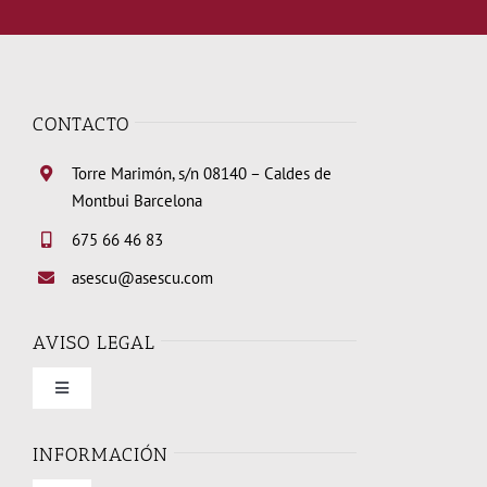
CONTACTO
Torre Marimón, s/n 08140 – Caldes de
Montbui Barcelona
675 66 46 83
asescu@asescu.com
AVISO LEGAL
Toggle
Navigation
Condiciones de uso
INFORMACIÓN