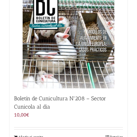
Noticias
Hazte Socio
Contactar
WooCommerce My Account
WooCommerce Cart
Boletín de Cunicultura Nº208 – Sector
Cunicola al dia
10,00
€
Añadir al carrito
Detalles