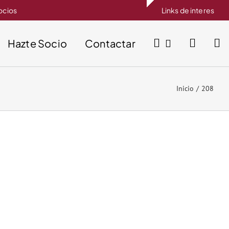
socios
Links de interes
Hazte Socio
Contactar
Inicio
208