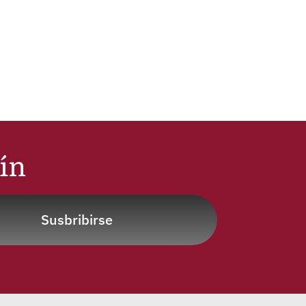
tín
Susbribirse