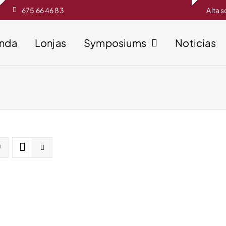
675 66 46 83
Alta 
enda
Lonjas
Symposiums
Noticias