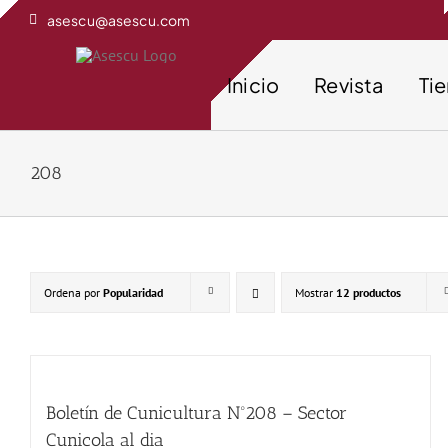
Saltar
asescu@asescu.com
al
contenido
Inicio
Revista
Ti
208
Ordena por
Popularidad
Mostrar
12 productos
Boletín de Cunicultura Nº208 – Sector
Cunicola al dia