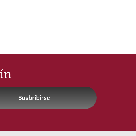
tín
Susbribirse