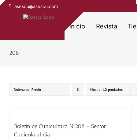
Saltar
asescu@asescu.com
al
contenido
Inicio
Revista
Ti
208
Ordena por
Precio
Mostrar
12 productos
Boletín de Cunicultura Nº208 – Sector
Cunicola al dia