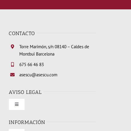
CONTACTO
Torre Marimón, s/n 08140 – Caldes de
Montbui Barcelona
675 66 46 83
asescu@asescu.com
AVISO LEGAL
Toggle
Navigation
Condiciones de uso
INFORMACIÓN