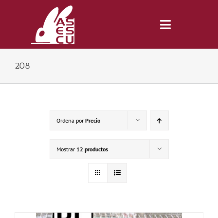
Saltar
al
contenido
Toggle
Navigatio
208
Inicio
Revista
Ordena por
Precio
Tienda
Mostrar
12 productos
Lonjas
Symposiums