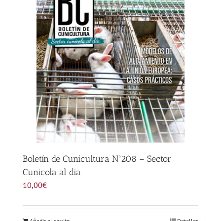
Noticias
Hazte Socio
Contactar
WooCommerce My Account
WooCommerce Cart
Boletín de Cunicultura Nº208 – Sector
Cunicola al dia
10,00
€
Añadir al carrito
Detalles